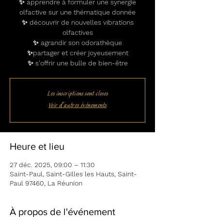
✨ apprendre à formuler une synergie
olfactive sur une thématique donnée
✨ découvrir de nouvelles vibrations
olfactives
✨ agrandir son odorathèque
✨partager et créer joyeusement
Les inscriptions sont closes
Voir d'autres événements
Heure et lieu
27 déc. 2025, 09:00 – 11:30
Saint-Paul, Saint-Gilles les Hauts, Saint-
Paul 97460, La Réunion
À propos de l'événement