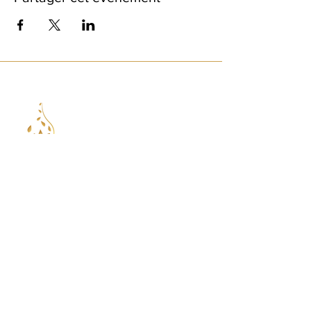
97419 La Possession
Réunion
@.
aujardindelor@gmail.com
Laure
L'Esprit du jardin