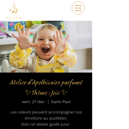
Atelier d'Apothicaire parfumé
✨Thème : Joie ✨
sam. 27 déc.
  |  
Saint-Paul
Les odeurs peuvent accompagner nos
émotions au quotidien.
Voici un atelier guidé pour :