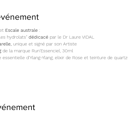
'événement
et 
Escale australe
 : 
les hydrolats" 
dédicacé
 par le Dr Laure VIDAL
elle,
 unique et signé par son Artiste
g 
de la marque Run'Essenciel, 30ml
le essentielle d'Ylang-Ylang, elixir de Rose et teinture de quar
événement