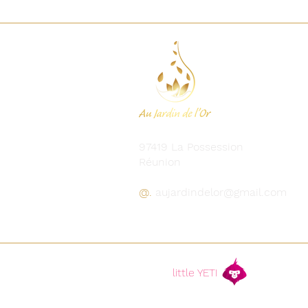
97419 La Possession
Réunion
@.
aujardindelor@gmail.com
creation
little YETI