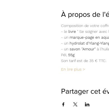
À propos de l
Composition de votre coffr
- le 
livre
 " Se soigner avec 
- un 
marque-page en aquar
- un 
hydrolat d'Ylang-Ylan
- un 
savon "Amour" 
à l'hui
Péï, 
55g
Son tarif est de 35 € TTC.
En lire plus >
Partager cet 