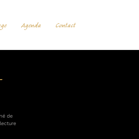
age
Agenda
Contact
-
gné de
lecture