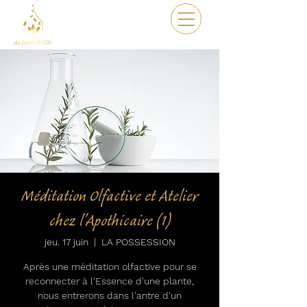
Méditation Olfactive et Atelier
chez l'Apothicaire (1)
jeu. 17 juin
  |  
LA POSSESSION
Après une méditation olfactive pour se
reconnecter à l'Essence d'une plante,
nous entrerons dans l'antre d'un