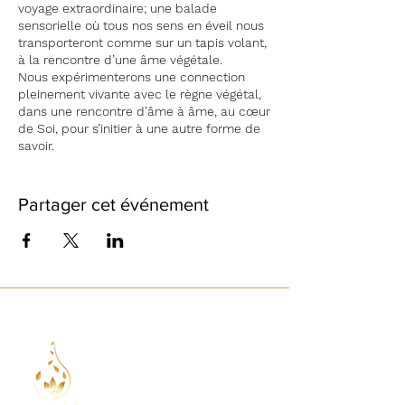
voyage extraordinaire; une
balade
sensorielle
où tous nos sens en éveil nous
transporteront comme sur un tapis volant,
à la rencontre d’une âme végétale.
Nous expérimenterons une connection
pleinement vivante avec le règne végétal,
dans une rencontre d’âme à âme, au cœur
de Soi, pour s’initier à une autre forme de
savoir.
En nous reliant à la plante par son parfum,
nous enrichirons nos palettes olfactives,
Partager cet événement
nous comparerons des subitiltés propres
aux différents organes végétaux distillés (
fleurs, feuilles, racines, rhizomes, bois etc),
nous ressentirons corporellement ses
effets physiques et psychiques. Enfin nous
laisserons notre esprit voguer sur les
volutes parfumées d'une essence, dans
une
écoute intuitive riche d'enseignement.
Ainsi reconnectés à cette Essence, nous
fabriquerons ensuite notre propre produit