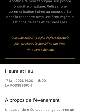
Apothicaire pour fabriquer son propre
produit aromatique. Retisser une
communication intime au coeur de Soi
dans la rencontre avec une âme végétale
est riche de sens et de messages.
Oups ... mazette il n'y a plus de place disponible
pour cet atelier, les inscriptions sont closes.
Voir autres événements
Heure et lieu
17 juin 2021, 14:00 – 18:00
LA POSSESSION
À propos de l'événement
Un atelier de méditation
conçu comme un