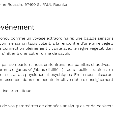
oine Roussin, 97460 St PAUL Réunion
'événement
conçu comme un voyage extraordinaire; une balade sensorie
 comme sur un tapis volant, à la rencontre d’une âme végét
 connection pleinement vivante avec le règne végétal, dan
s’initier à une autre forme de savoir.
te par son parfum, nous enrichirons nos palettes olfactives
érents organes végétaux distillés ( fleurs, feuilles, racines, 
t ses effets physiques et psychiques. Enfin nous laisserons
ne essence, dans une écoute intuitive riche d'enseignement
rprise aromatique
n de vos paramètres de données analytiques et de cookies 