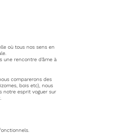
lle où tous nos sens en
ale.
s une rencontre d’âme à
, nous comparerons des
rhizomes, bois etc), nous
 notre esprit voguer sur
.
fonctionnels.