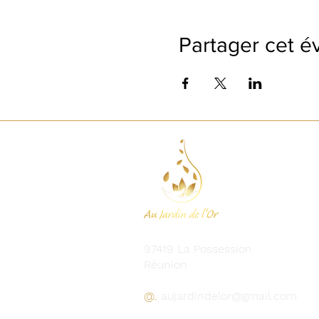
Partager cet 
97419 La Possession
Réunion
@.
aujardindelor@gmail.com