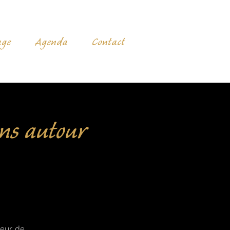
age
Agenda
Contact
sens autour
oeur de