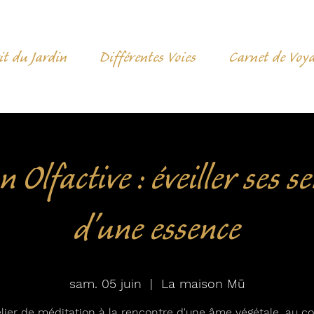
it du Jardin
Différentes Voies
Carnet de Voy
 Olfactive : éveiller ses 
d'une essence
sam. 05 juin
  |  
La maison Mū
lier de méditation à la rencontre d'une âme végétale, au c