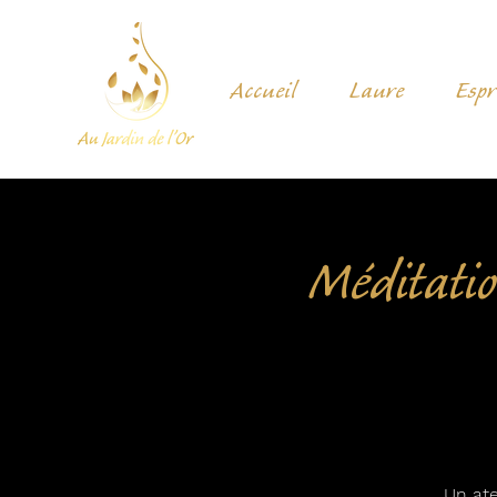
Accueil
Laure
Espr
Méditation
Un ate