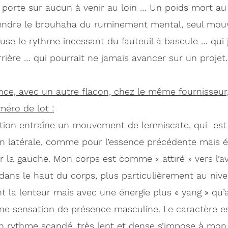
 porte sur aucun à venir au loin … Un poids mort au
tendre le brouhaha du ruminement mental, seul mou
use le rythme incessant du fauteuil à bascule … qui 
rière … qui pourrait ne jamais avancer sur un projet. 
nce, avec un autre flacon, chez le même fournisseur, 
méro de lot :
ction entraîne un mouvement de lemniscate, qui  est 
on latérale, comme pour l’essence précédente mais é
 la gauche. Mon corps est comme « attiré » vers l’av
e dans le haut du corps, plus particulièrement au nive
 la lenteur mais avec une énergie plus « yang » qu’a
une sensation de présence masculine. Le caractère es
un rythme scandé, très lent et dense s’impose à mon 