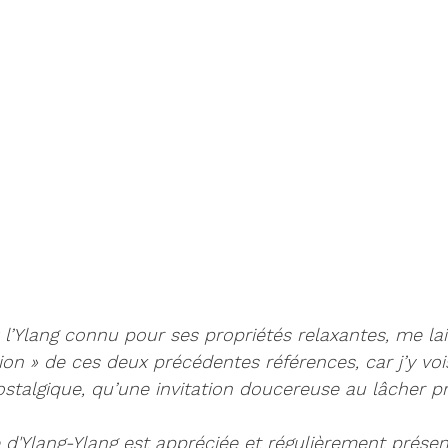
: l’Ylang connu pour ses propriétés relaxantes, me la
ion » de ces deux précédentes références, car j’y vo
talgique, qu’une invitation doucereuse au lâcher pri
lle d'Ylang-Ylang est appréciée et régulièrement prése