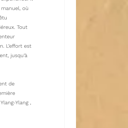
l manuel, où 
êtu 
éreux. Tout 
enteur 
 L’effort est 
nt, jusqu’à 
ent de 
remière 
 
Ylang-Ylang , 