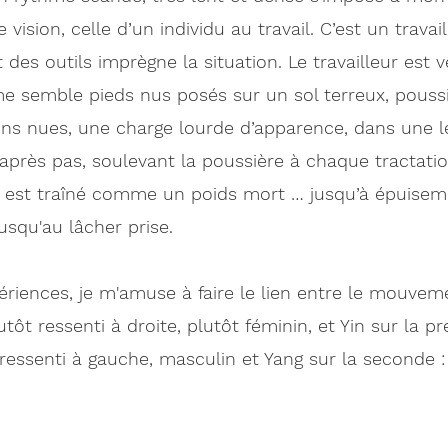
ision, celle d’un individu au travail. C’est un travai
et des outils imprègne la situation. Le travailleur est v
e semble pieds nus posés sur un sol terreux, poussi
mains nues, une charge lourde d’apparence, dans une l
près pas, soulevant la poussière à chaque tractation.
u est traîné comme un poids mort … jusqu’à épuiseme
jusqu'au lâcher prise. 
riences, je m'amuse à faire le lien entre le mouvem
lutôt ressenti à droite, plutôt féminin, et Yin sur la p
t ressenti à gauche, masculin et Yang sur la seconde :
 