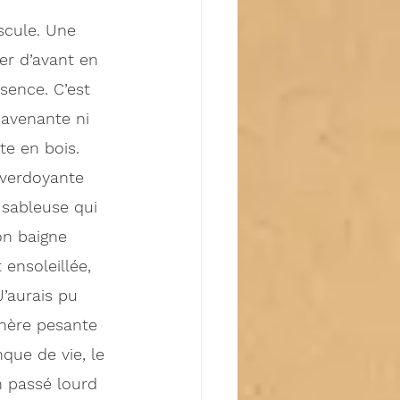
scule. Une 
er d’avant en 
bsence. C’est 
 avenante ni 
e en bois. 
 verdoyante 
 sableuse qui 
on baigne 
 ensoleillée, 
J’aurais pu 
sphère pesante 
que de vie, le 
 passé lourd 