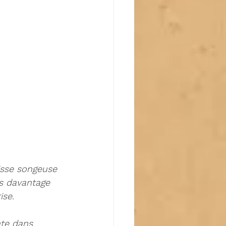
isse songeuse 
is davantage 
se. 
nte dans 