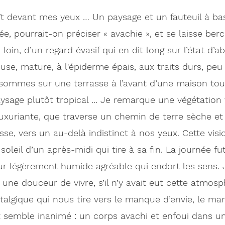
t devant mes yeux … Un paysage et un fauteuil à ba
e, pourrait-on préciser « avachie », et se laisse berc
u loin, d’un regard évasif qui en dit long sur l’état d’a
se, mature, à l'épiderme épais, aux traits durs, peu
 sommes sur une terrasse à l’avant d’une maison tout
sage plutôt tropical ... Je remarque une végétation
uxuriante, que traverse un chemin de terre sèche et
sse, vers un au-delà indistinct à nos yeux. Cette visi
oleil d’un après-midi qui tire à sa fin. La journée fut
deur légèrement humide agréable qui endort les sens. 
ci une douceur de vivre, s’il n’y avait eut cette atmo
algique qui nous tire vers le manque d’envie, le man
 semble inanimé : un corps avachi et enfoui dans un