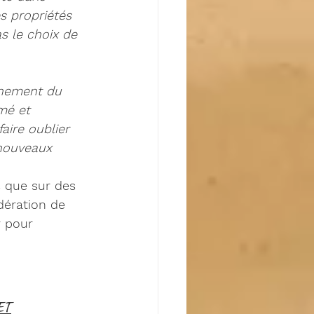
s propriétés 
s le choix de 
chement du 
mé et 
faire oublier 
 nouveaux 
s que sur des 
dération de 
 pour  
ET