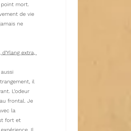
 point mort. 
vement de vie 
jamais ne 
      
d'Ylang extra, 
aussi 
trangement, il 
ant. L’odeur 
au frontal. Je 
vec la 
t fort et 
expérience. Il 