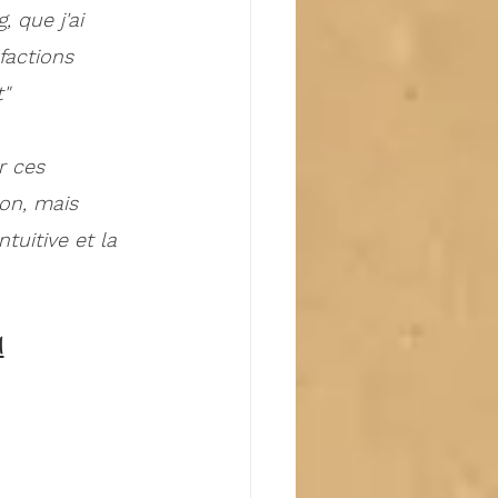
, que j'ai 
factions  
"  
r ces 
on, mais 
uitive et la 
A