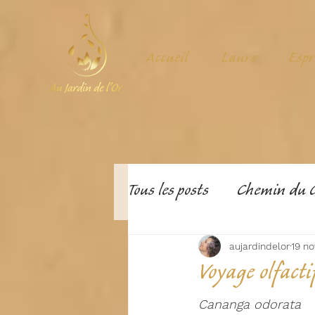
Accueil
Laure
Espr
Tous les posts
Chemin du 
aujardindelor
19 no
Voyage olfacti
Cananga odorata