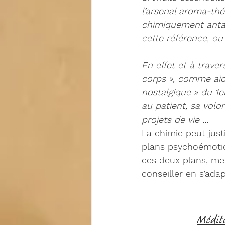
l’arsenal aroma-thé
chimiquement antal
cette référence, ou
En effet et à trave
corps », comme aide
nostalgique » du 1er
au patient, sa volo
projets de vie … 
La chimie peut justi
plans psychoémotio
ces deux plans, me
conseiller 
en s’ada
Médita