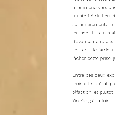
m’emmène vers une v
l’austérité du lieu 
sommairement, il m
est sec. Il tire à 
d’avancement, pas a
soutenu, le fardea
lâcher cette prise, 
Entre ces deux expé
leniscate latéral, p
olfaction, et plutô
Yin-Yang à la fois ...