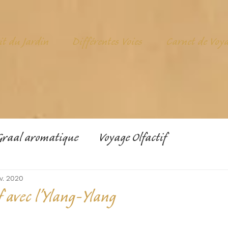
it du Jardin
Différentes Voies
Carnet de Voy
Graal aromatique
Voyage Olfactif
v. 2020
f avec l'Ylang-Ylang